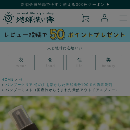
新規会員登録で今すぐ使える300円クーポン
人と地球に心地いい
衣
食
住
美
wear
food
life
beauty
HOME
住
バンブークリア 竹の力を活かした天然成分100％の洗濯洗剤
バンブーミスト（国産竹からうまれた天然アウトドアスプレー）