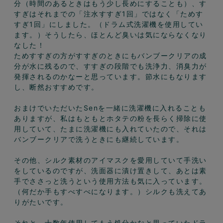
分（時間のあるときはもう少し長めにすることも）、す
すぎはそれまでの「注水すすぎ1回」ではなく「ためす
すぎ1回」にしました。（ドラム式洗濯機を使用してい
ます。）そうしたら、ほとんど臭いは気にならなくなり
なした！

ためすすぎの方がすすぎのときにもバンブークリアの成
分が水に残るので、すすぎの段階でも洗浄力、消臭力が
発揮されるのかなーと思っています。節水にもなります
し、断然おすすめです。

おまけでいただいたSenを一緒に洗濯機に入れることも
ありますが、私はもともとホタテの粉を長らく掃除に使
用していて、たまに洗濯機にも入れていたので、それは
バンブークリアで洗うときにも継続しています。

その他、シルク素材のアイマスクを愛用していて手洗い
をしているのですが、洗面器に漬け置きして、あとは素
手でささっと洗うという使用方法も気に入っています。
（何だか手もすべすべになります。）シルクも洗えてあ
りがたいです。

それと、十数年使用してもう処分かなと思っていたドラ