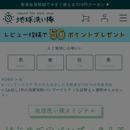
新規会員登録で今すぐ使える300円クーポン
人と地球に心地いい
衣
食
住
美
wear
food
life
beauty
HOME
住
バンブークリア 竹の力を活かした天然成分100％の洗濯洗剤
[お試し]竹の洗濯洗剤バンブークリア（1L詰替え＋透明ボトルセッ
ト）