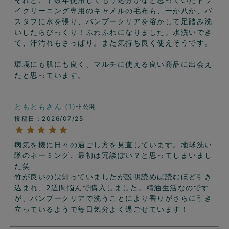
イクリーニング専用のキャメルの毛布も、一か八か、バ
スタブに水を張り、バンブークリアを溶かして足踏み洗
いしたらびっくり！ふわふわになりました。水洗いでき
て、汗汚れもさっぱり。また気持ち良く使えそうです。

環境にも肌にも良く、マルチに使える良い商品に出会え
たと思っています。
ともとも
1
非公開
投稿日
2026/07/25
病気を機に日々の過ごし方を見直しています。地球洗い
隊のネーミング、最初は冗談ぽい？と思ってしまいまし
た笑

竹が良いのは知っていましたが説明読めば読むほど引き
込まれ、2週間悩んで購入しました。精油生活なのです
が、バンブークリアで洗うことにより香りがさらに引き
立っているようで毎日気分よく過ごせています！