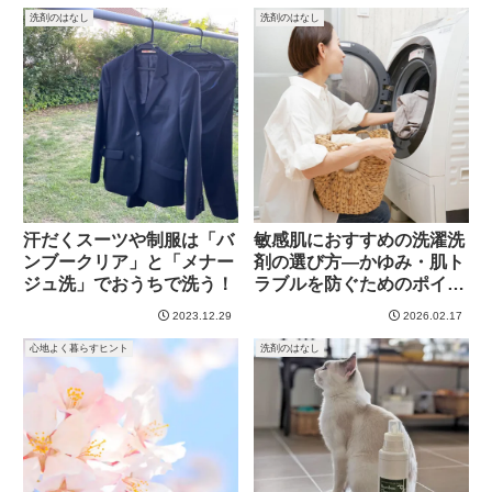
洗剤のはなし
洗剤のはなし
汗だくスーツや制服は「バ
敏感肌におすすめの洗濯洗
ンブークリア」と「メナー
剤の選び方―かゆみ・肌ト
ジュ洗」でおうちで洗う！
ラブルを防ぐためのポイン
ト―
2023.12.29
2026.02.17
心地よく暮らすヒント
洗剤のはなし