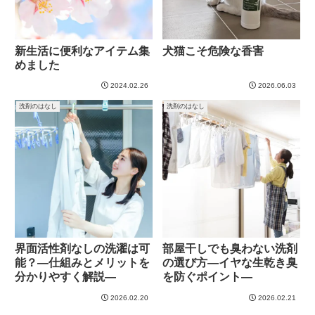
新生活に便利なアイテム集
犬猫こそ危険な香害
めました
2024.02.26
2026.06.03
洗剤のはなし
洗剤のはなし
界面活性剤なしの洗濯は可
部屋干しでも臭わない洗剤
能？―仕組みとメリットを
の選び方―イヤな生乾き臭
分かりやすく解説―
を防ぐポイント―
2026.02.20
2026.02.21