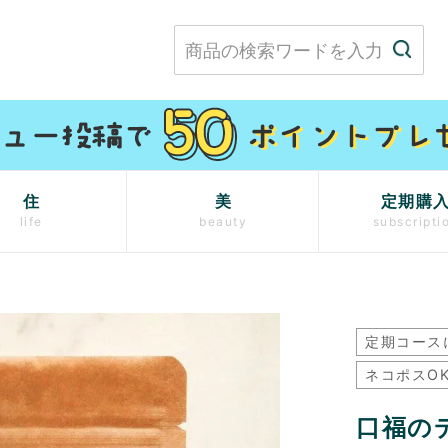
住
美
定期購
life
beauty
subscripti
定期コース
ネコポスO
口福のデ