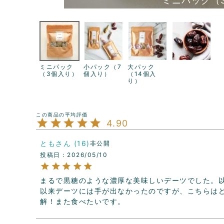
ミニパック（
ミニパック
小パック（7
大パック
（3個入り）
個入り）
（14個入
り）
4.90
とも
16
非公開
投稿日
2026/05/10
まるで黒糖のような濃厚な美味しいデーツでした。
以来デーツには手が出なかったのですが、こちらは
解！また食べたいです。