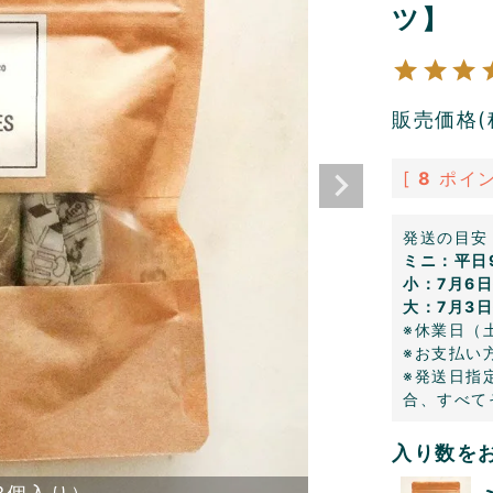
ツ】
販売価格(
[
8
ポイン
発送の目安
ミニ：平日
小：7月6
大：7月3
※休業日（
※お支払い
※発送日指
合、すべて
入り数を