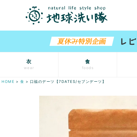
衣
食
wear
foods
HOME
食
口福のデーツ【7DATES/セブンデーツ】