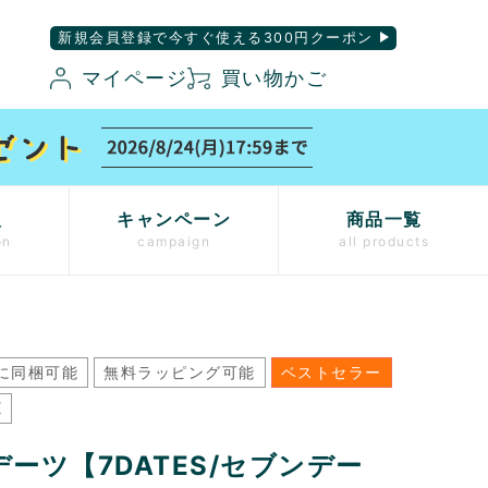
新規会員登録で今すぐ使える300円クーポン
マイページ
買い物かご
入
キャンペーン
商品一覧
on
campaign
all products
に同梱可能
無料ラッピング可能
ベストセラー
K
ーツ【7DATES/セブンデー