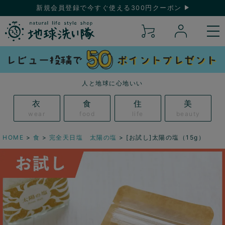
新規会員登録で今すぐ使える300円クーポン
人と地球に心地いい
衣
食
住
美
wear
food
life
beauty
HOME
食
完全天日塩 太陽の塩
[お試し]太陽の塩（15g）