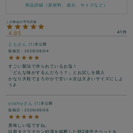
商品詳細（原材料、成分、サイズなど）
41
4.85
とも
1
非公開
投稿日
2026/08/04
すごい製法で作られているお塩！

「どんな味がするんだろう？」とお試しを購入

かなり大粒でまろやかで甘い☺️次は大きいサイズにしよ
う♪
yoshiy
1
非公開
投稿日
2026/06/06
美味しい塩ですね。

以前タクラマカン砂漠を縦断した時2途中チベットを