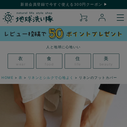
新規会員登録で今すぐ使える300円クーポン
人と地球に心地いい
衣
食
住
美
wear
food
life
beauty
HOME
衣
リネンとシルクで心地よく
リネンのフットカバー