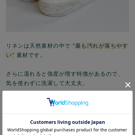
リネンは天然素材の中で
“最も汚れが落ちやす
い”
素材です。
さらに濡れると強度が増す特徴があるので、
気を使わずに洗濯して大丈夫。
繰り返し洗濯してもコットンの２倍の耐久性
があります。
防カビ性にも優れ、雑菌の繁殖を抑制するの