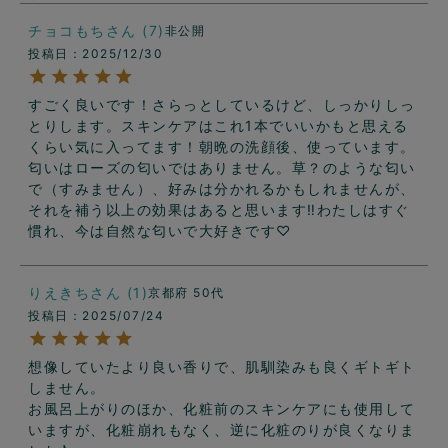
チョコもち
7
非公開
投稿日
2025/12/30
すごく良いです！さらっとしているけど、しっかりしっ
とりします。スキンケアはこれ1本でいいかもと思える
くらい気に入ってます！朝晩の洗顔後、使っています。

匂いはローズの匂いではありません。草？のような匂い
で（すみません）、好みは分かれるかもしれませんが、
それを補う以上の効果はあると思います‼︎わたしはすぐ
慣れ、今は自然な匂いで大好きです♡
りえきち
1
京都府
50代
投稿日
2025/07/24
想像していたより良い香りで、肌馴染みも良くギトギト
しません。

お風呂上がりのほか、化粧前のスキンケアにも使用して
いますが、化粧崩れもなく、逆に化粧のりが良くなりま