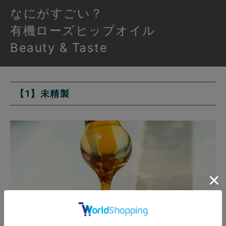
なにがすごい？
有機ローズヒップオイル
Beauty & Taste
【1】未精製