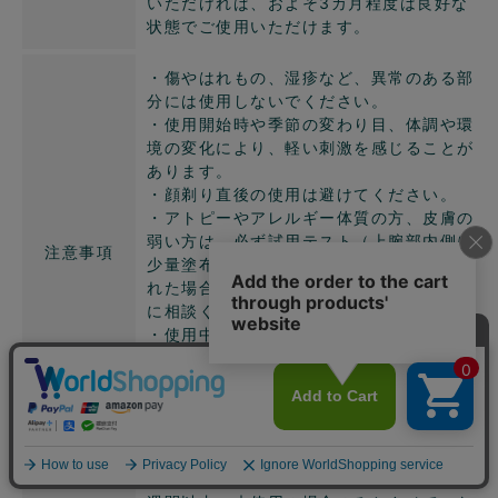
いただければ、およそ3カ月程度は良好な
状態でご使用いただけます。
・傷やはれもの、湿疹など、異常のある部
分には使用しないでください。
・使用開始時や季節の変わり目、体調や環
境の変化により、軽い刺激を感じることが
あります。
・顔剃り直後の使用は避けてください。
・アトピーやアレルギー体質の方、皮膚の
弱い方は、必ず試用テスト（上腕部内側に
注意事項
少量塗布）を行ってください。異常が見ら
れた場合は、使用を中止し、皮膚科専門医
に相談ください。
・使用中に赤み、はれ、かゆみ、刺激など
の異常が現れた場合、使用を中止し、専門
医に相談することをおすすめします。ま
た、使用した部分に日光が直接当たり、異
常が現れた場合も同様です。
お客様都合による返品は、商品お届け後1