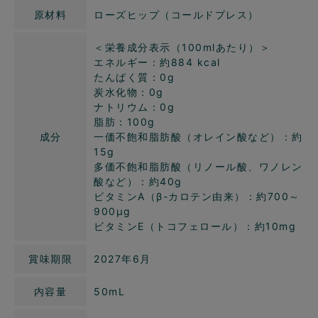
原材料
ローズヒップ（コールドプレス）
＜栄養成分表示（100mlあたり）＞
エネルギー：約884 kcal
たんぱく質：0g
炭水化物：0g
ナトリウム：0g
脂肪：100g
成分
一価不飽和脂肪酸（オレイン酸など）：約
15g
多価不飽和脂肪酸（リノール酸、ワノレン
酸など）：約40g
ビタミンA（β-カロテン由来）：約700～
900μg
ビタミンE（トコフェロール）：約10mg
賞味期限
2027年6月
内容量
50mL