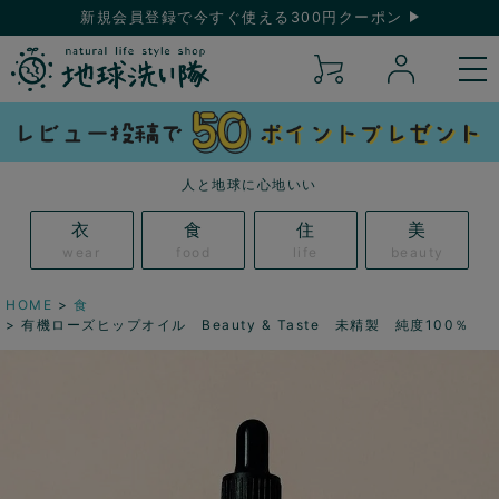
新規会員登録で今すぐ使える300円クーポン
人と地球に心地いい
衣
食
住
美
wear
food
life
beauty
HOME
食
有機ローズヒップオイル Beauty & Taste 未精製 純度100％