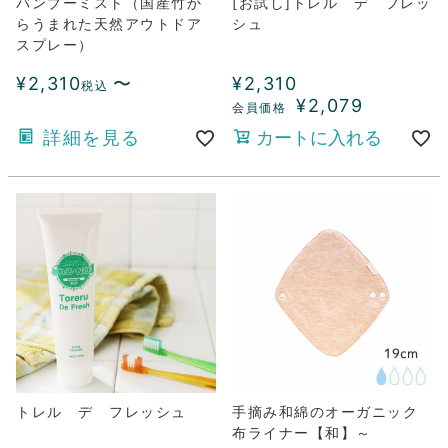
バンブーミスト（国産竹か
[お試し]トレル デ フレッ
らうまれた天然アウトドア
シュ
スプレー）
¥
2,310
〜
¥
2,310
税込
¥
2,079
詳細を見る
カートに入れる
トレル デ フレッシュ
手摘み和綿のオーガニック
布ライナー【和】～