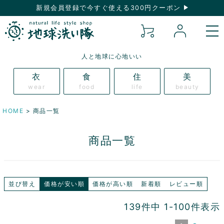
新規会員登録で今すぐ使える300円クーポン
人と地球に心地いい
衣
食
住
美
wear
food
life
beauty
HOME
商品一覧
商品一覧
並び替え
価格が安い順
価格が高い順
新着順
レビュー順
139
件中
1
-
100
件表示