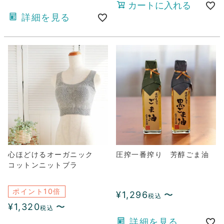
カートに入れる
詳細を見る
心ほどけるオーガニック
圧搾一番搾り 芳醇ごま油
コットンニットブラ
ポイント10倍
¥
1,296
〜
税込
¥
1,320
〜
税込
詳細を見る