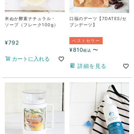
米ぬか酵素ナチュラル・
口福のデーツ【7DATES/セ
ソープ（フレーク100g）
ブンデーツ】
ベストセラー
¥
792
¥
810
〜
税込
カートに入れる
詳細を見る