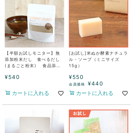
【半額お試しモニター】無
[お試し]米ぬか酵素ナチュラ
添加粉末だし 食べるだし
ル・ソープ（ミニサイズ
(まるごと粉末) 食品添加
15g）
物不使用 厳選天然素材
¥
540
¥
550
(40g：毎日小さじ1杯使う
¥
440
と約2週間分）
カートに入れる
カートに入れる