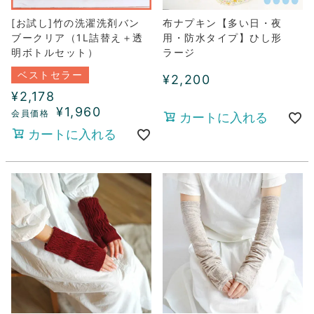
[お試し]竹の洗濯洗剤バン
布ナプキン【多い日・夜
ブークリア（1L詰替え＋透
用・防水タイプ】ひし形
明ボトルセット）
ラージ
ベストセラー
¥
2,200
¥
2,178
¥
1,960
カートに入れる
カートに入れる