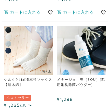
カートに入れる
カートに入れる
シルクと綿の5本指ソックス
メナージュ 爽（SOU）[靴
【絹木綿】
用消臭除菌パウダー]
ベストセラー
¥
1,298
¥
1,265
〜
税込