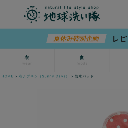
衣
食
wear
foods
HOME
布ナプキン（Sunny Days）
防水パッド