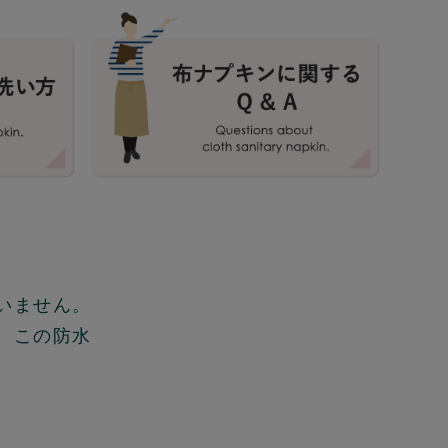
いません。
、この防水
。