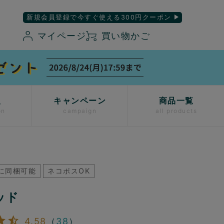
新規会員登録で今すぐ使える300円クーポン
マイページ
買い物かご
入
キャンペーン
商品一覧
on
campaign
all products
に同梱可能
ネコポスOK
ッド
4.58
（
38
）