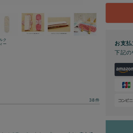
ルク
お支払
ィー
下記の
38