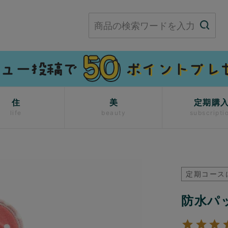
住
美
定期購
life
beauty
subscripti
定期コース
防水パ