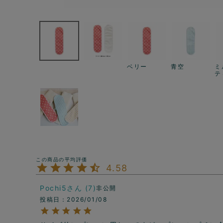
ベリー
青空
ミ
テ
4.58
Pochi5
7
非公開
投稿日
2026/01/08