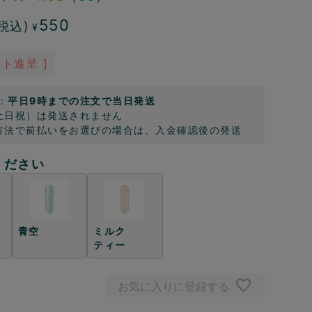
550
税込)
¥
ト進呈 ]
：
平日9時までの注文で当日発送
土日祝）は発送されません
方法で前払いをお選びの場合は、入金確認後の発送
ください
青空
ミルク
ティー
お気に入りに登録する