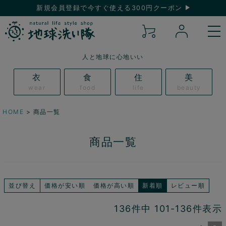
新規会員登録で今すぐ使える300円クーポン
人と地球に心地いい
衣
食
住
美
wear
food
life
beauty
HOME
商品一覧
商品一覧
並び替え
価格が安い順
価格が高い順
新着順
レビュー順
136
件中
101
-
136
件表示