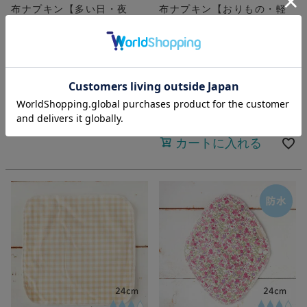
布ナプキン【多い日・夜
布ナプキン【おりもの・軽
用・防水タイプ】ひし形
い日用】プレーンプチ
ラージ
ベストセラー
よりどり5個10％OFF対
象商品
よりどり5個10％OFF対
¥
2,200
象商品
¥
1,430
カートに入れる
カートに入れる