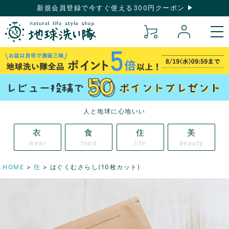
新規会員登録で今すぐ使える300円クーポン
人と地球に心地いい
衣
食
住
美
wear
food
life
beauty
HOME
住
はぐくむさらし(10枚カット)