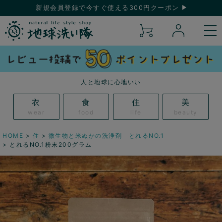
新規会員登録で今すぐ使える300円クーポン
人と地球に心地いい
衣
食
住
美
wear
food
life
beauty
HOME
住
微生物と米ぬかの洗浄剤 とれるNO.1
とれるNO.1粉末200グラム