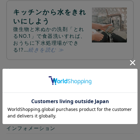
キッチンから水をきれ
いにしよう
微生物と米ぬかの洗剤「とれ
るNO.1」で食器洗いすれば、
おうちに下水処理場ができ
る!?…
続きを読む ≫
読みものはこちら ≫
商品詳細
インフォメーション