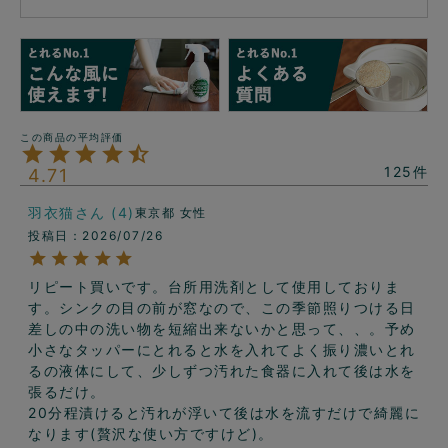
125
4.71
羽衣猫
4
東京都
女性
投稿日
2026/07/26
リピート買いです。台所用洗剤として使用しておりま
す。シンクの目の前が窓なので、この季節照りつける日
差しの中の洗い物を短縮出来ないかと思って、、。予め
小さなタッパーにとれると水を入れてよく振り濃いとれ
るの液体にして、少しずつ汚れた食器に入れて後は水を
張るだけ。

20分程漬けると汚れが浮いて後は水を流すだけで綺麗に
なります(贅沢な使い方ですけど)。
