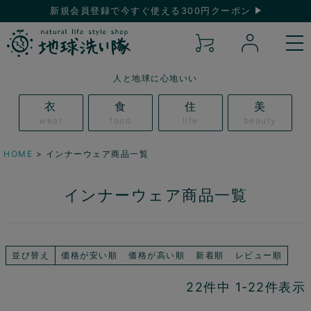
新規会員登録で今すぐ使える300円クーポン
人と地球に心地いい
衣
食
住
美
wear
food
life
beauty
HOME
インナーウェア商品一覧
インナーウェア商品一覧
並び替え
価格が安い順
価格が高い順
新着順
レビュー順
22
件中
1
-
22
件表示