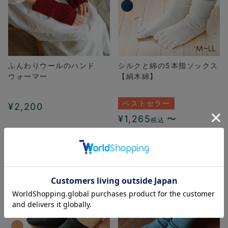
ふんわりウールのハンド
シルクと綿の5本指ソックス
ウォーマー
【絹木綿】
ベストセラー
¥
2,200
¥
1,265
〜
税込
カートに入れる
詳細を見る