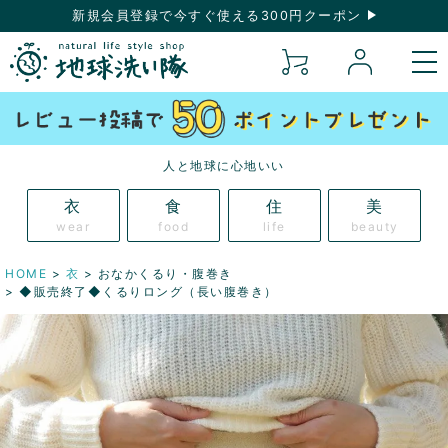
新規会員登録で今すぐ使える300円クーポン
人と地球に心地いい
衣
食
住
美
wear
food
life
beauty
HOME
衣
おなかくるり・腹巻き
◆販売終了◆くるりロング（長い腹巻き）