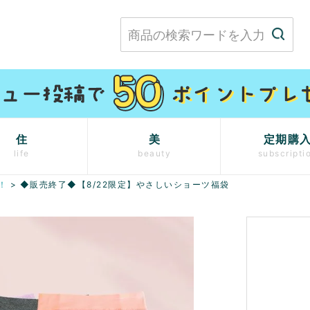
住
美
定期購
life
beauty
subscripti
！
◆販売終了◆【8/22限定】やさしいショーツ福袋