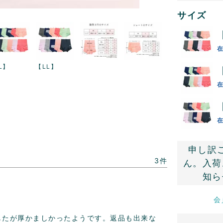
サイズ
L】
【LL】
申し訳
3
ん。入荷
知ら
会
したが厚かましかったようです。返品も出来な