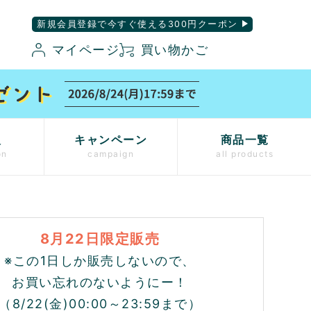
新規会員登録で今すぐ使える300円クーポン
マイページ
買い物かご
入
キャンペーン
商品一覧
on
campaign
all products
8月22日限定販売
※この1日しか販売しないので、
お買い忘れのないようにー！
（8/22(金)00:00～23:59まで）