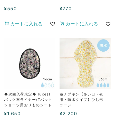
¥
550
¥
770
カートに入れる
カートに入れる
◆次回入荷未定◆[luxe]T
布ナプキン【多い日・夜
バック布ライナー/Tバック
用・防水タイプ】ひし形
ショーツ用おりものシート
ラージ
¥
1,650
¥
2,200