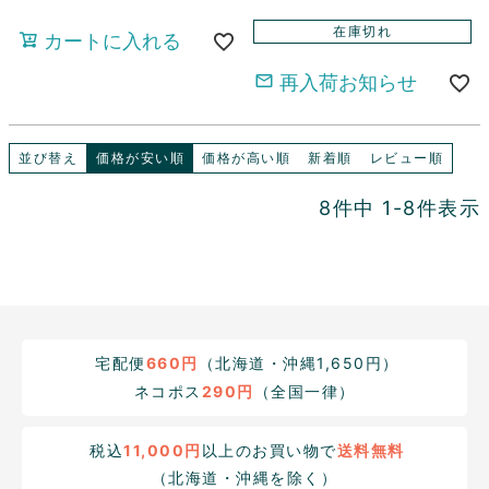
在庫切れ
カートに入れる
再入荷お知らせ
並び替え
価格が安い順
価格が高い順
新着順
レビュー順
8
件中
1
-
8
件表示
宅配便
660円
（北海道・沖縄1,650円）
ネコポス
290円
（全国一律）
税込
11,000円
以上のお買い物で
送料無料
（北海道・沖縄を除く）