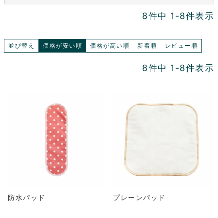
8
件中
1
-
8
件表示
並び替え
価格が安い順
価格が高い順
新着順
レビュー順
8
件中
1
-
8
件表示
防水パッド
プレーンパッド