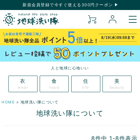
新規会員登録で今すぐ使える300円クーポン
人と地球に心地いい
衣
食
住
美
wear
food
life
beauty
HOME
地球洗い隊について
地球洗い隊について
8
件中
1
-
8
件表示