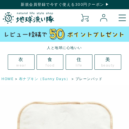
新規会員登録で今すぐ使える300円クーポン
人と地球に心地いい
衣
食
住
美
wear
food
life
beauty
HOME
布ナプキン（Sunny Days）
プレーンパッド