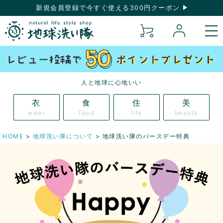
新規会員登録で今すぐ使える300円クーポン
人と地球に心地いい
衣
食
住
美
wear
food
life
beauty
HOME
地球洗い隊について
地球洗い隊のバースデー特典