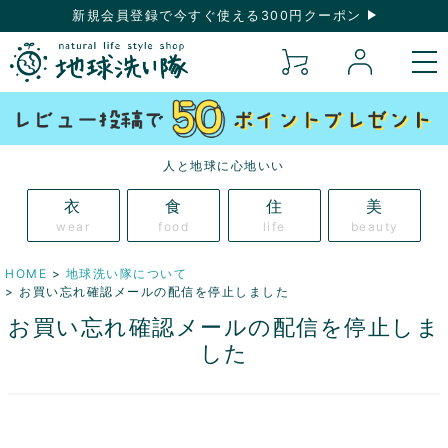
新規会員登録で今すぐ使える300円クーポン
人と地球に心地いい
衣
食
住
美
wear
food
life
beauty
HOME
地球洗い隊について
お買い忘れ確認メールの配信を停止しました
お買い忘れ確認メールの配信を停止しま
した