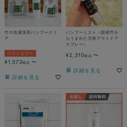
竹の洗濯洗剤バンブークリ
バンブーミスト（国産竹か
ア
らうまれた天然アウトドア
スプレー）
ベストセラー
¥
2,310
〜
税込
¥
1,573
〜
税込
詳細を見る
詳細を見る