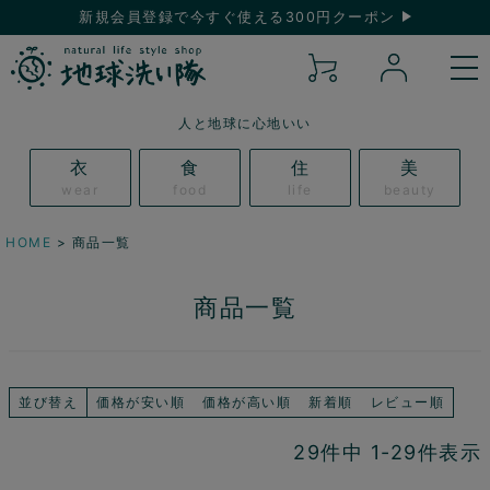
新規会員登録で今すぐ使える300円クーポン
人と地球に心地いい
衣
食
住
美
wear
food
life
beauty
HOME
商品一覧
商品一覧
並び替え
価格が安い順
価格が高い順
新着順
レビュー順
29
件中
1
-
29
件表示