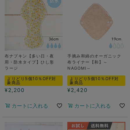
布ナプキン【多い日・夜
手摘み和綿のオーガニック
用・防水タイプ】ひし形
布ライナー【和】～
ラージ
NAGOMI～
よりどり5個10％OFF対
よりどり5個10％OFF対
象商品
象商品
¥
2,200
¥
2,420
カートに入れる
カートに入れる