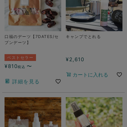
口福のデーツ【7DATES/セ
キャンプでとれる
ブンデーツ】
ベストセラー
¥
2,610
¥
810
〜
税込
カートに入れる
詳細を見る