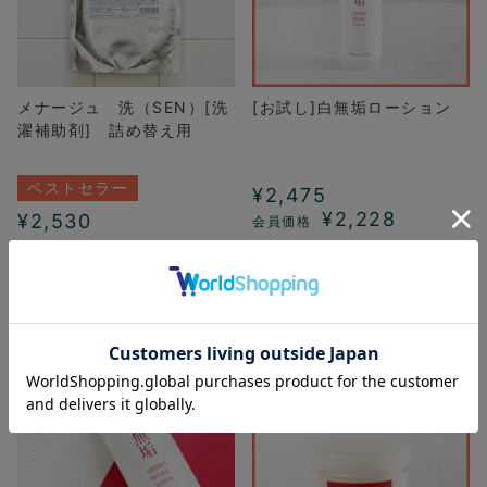
メナージュ 洗（SEN）[洗
[お試し]白無垢ローション
濯補助剤] 詰め替え用
ベストセラー
¥
2,475
¥
2,228
¥
2,530
カートに入れる
カートに入れる