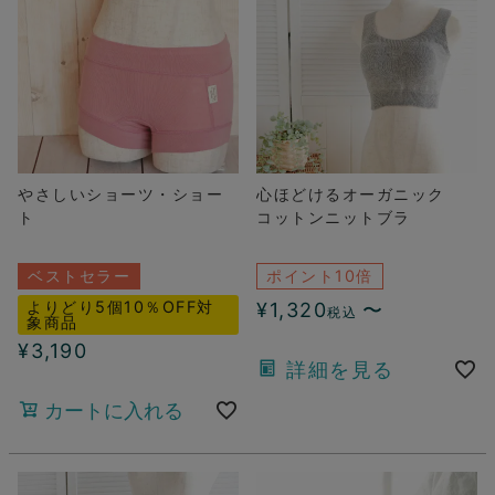
やさしいショーツ・ショー
心ほどけるオーガニック
ト
コットンニットブラ
ベストセラー
ポイント10倍
よりどり5個10％OFF対
¥
1,320
〜
税込
象商品
¥
3,190
詳細を見る
カートに入れる