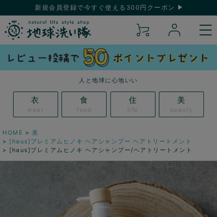
新規会員登録で今すぐ使える300円クーポン
人と地球に心地いい
衣
食
住
美
wear
food
life
beauty
HOME
美
[haus]プレミアムヒノキ ヘアシャンプー ヘアトリートメント
[haus]プレミアムヒノキ ヘアシャンプー/ヘアトリートメント