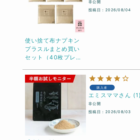
非公開
投稿日
2026/08/04
使い捨て布ナプキン
プラスルまとめ買い
セット（40枚プレゼ
ント付）
購入者
エミスママ
1
非公開
投稿日
2026/08/03