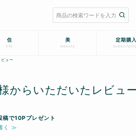
住
美
定期購
life
beauty
subscripti
レビュー
様からいただいたレビュ
投稿で10Pプレゼント
書く ≫