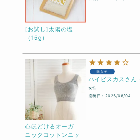
[お試し]太陽の塩
（15g）
購入者
ハイビスカス
女性
投稿日
2026/08/04
心ほどけるオーガ
ニックコットンニッ