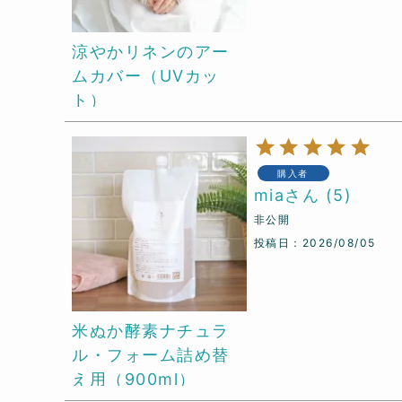
涼やかリネンのアー
ムカバー（UVカッ
ト）
購入者
mia
5
非公開
投稿日
2026/08/05
米ぬか酵素ナチュラ
ル・フォーム詰め替
え用（900ml）