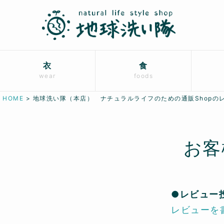
衣
食
wear
foods
HOME
地球洗い隊（本店） ナチュラルライフのための通販Shopの
お客
●レビュー
レビューを