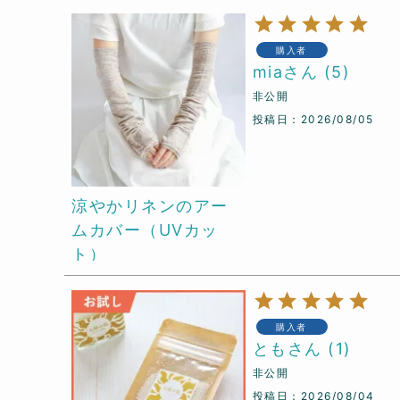
購入者
mia
5
非公開
投稿日
2026/08/05
涼やかリネンのアー
ムカバー（UVカッ
ト）
購入者
とも
1
非公開
投稿日
2026/08/04