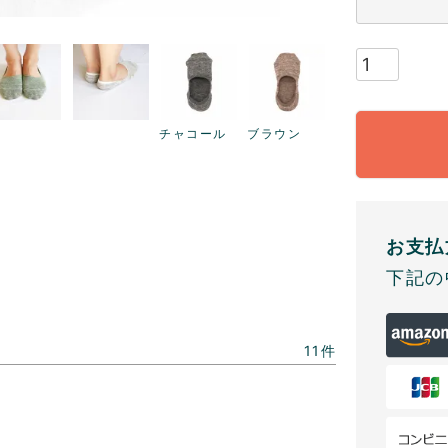
チャコール
ブラウン
お支払
下記の
11