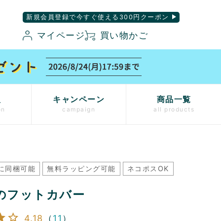
新規会員登録で今すぐ使える300円クーポン
マイページ
買い物かご
入
キャンペーン
商品一覧
on
campaign
all products
に同梱可能
無料ラッピング可能
ネコポスOK
のフットカバー
4.18
（
11
）