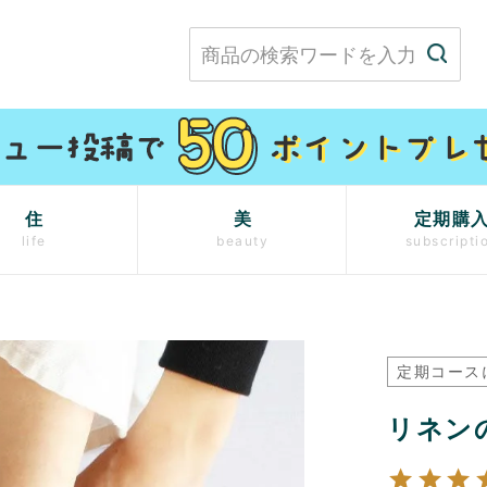
住
美
定期購
life
beauty
subscripti
定期コース
リネン