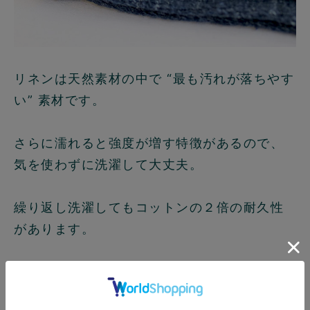
リネンは天然素材の中で
“最も汚れが落ちやす
い”
素材です。
さらに濡れると強度が増す特徴があるので、
気を使わずに洗濯して大丈夫。
繰り返し洗濯してもコットンの２倍の耐久性
があります。
防カビ性にも優れ、雑菌の繁殖を抑制するの
で、臭いも抑える効果もあるんですよ。