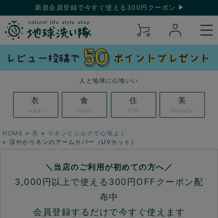
新規会員登録で今すぐ使える300円クーポン
人と地球に心地いい
衣
食
住
美
wear
food
life
beauty
HOME
衣
リネンとシルクで心地よく
涼やかリネンのアームカバー（UVカット）
＼当店のご利用が初めての方へ／
3,000円以上で使える300円OFFクーポン配
布中
会員登録するだけで今すぐ使えます