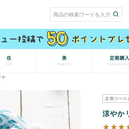
住
美
定期購
life
beauty
subscripti
ール
定期コース
涼やか