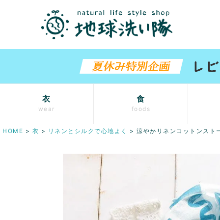
衣
食
wear
foods
HOME
衣
リネンとシルクで心地よく
涼やかリネンコットンスト