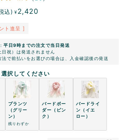
2,420
税込)
¥
ント進呈 ]
：
平日9時までの注文で当日発送
土日祝）は発送されません
方法で前払いをお選びの場合は、入金確認後の発送
選択してください
プランツ
バードボー
バードライ
（グリー
ダー（ピン
ン（イエ
ン）
ク）
ロー）
残りわずか