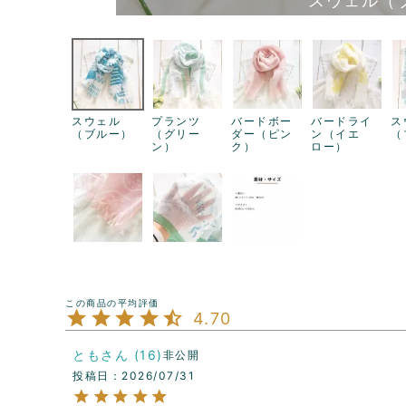
スウェル（
スウェル
プランツ
バードボー
バードライ
ス
（ブルー）
（グリー
ダー（ピン
ン（イエ
（
ン）
ク）
ロー）
4.70
とも
16
非公開
投稿日
2026/07/31