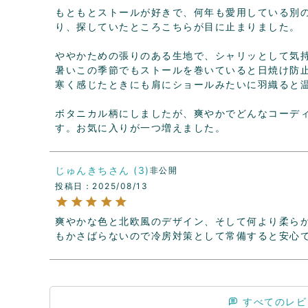
もともとストールが好きで、何年も愛用している別
り、探していたところこちらが目に止まりました。

ややかための張りのある生地で、シャリッとして気持
暑いこの季節でもストールを巻いていると日焼け防
寒く感じたときにも肩にショールみたいに羽織ると温
ボタニカル柄にしましたが、爽やかでどんなコーデ
す。お気に入りが一つ増えました。
じゅんきち
3
非公開
投稿日
2025/08/13
爽やかな色と北欧風のデザイン、そして何より柔ら
もかさばらないので冷房対策として常備すると安心
すべてのレビ