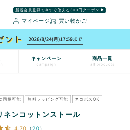
新規会員登録で今すぐ使える300円クーポン
マイページ
買い物かご
入
キャンペーン
商品一覧
on
campaign
all products
に同梱可能
無料ラッピング可能
ネコポスOK
リネンコットンストール
4.70
（
20
）