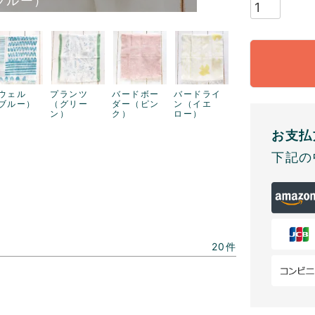
ブルー）
ウェル
プランツ
バードボー
バードライ
ブルー）
（グリー
ダー（ピン
ン（イエ
ン）
ク）
ロー）
お支払
下記の
20