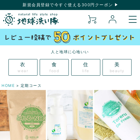
新規会員登録で今すぐ使える300円クーポン
人と地球に心地いい
衣
食
住
美
wear
food
life
beauty
HOME
定期コース