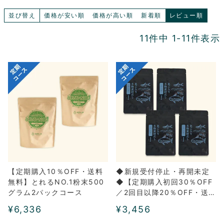
並び替え
価格が安い順
価格が高い順
新着順
レビュー順
11
件中
1
-
11
件表示
【定期購入10％OFF・送料
◆新規受付停止・再開未定
無料】とれるNO.1粉末500
◆【定期購入初回30％OFF
グラム2パックコース
／2回目以降20％OFF・送
料無料】あご入り本物素材
¥
6,336
¥
3,456
だし(まるごと粉末)4パック
コース