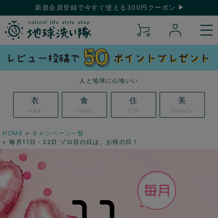
新規会員登録で今すぐ使える300円クーポン
人と地球に心地いい
衣
食
住
美
wear
food
life
beauty
HOME
キャンペーン一覧
毎月11日・22日 ゾロ目の日は、お得の日！