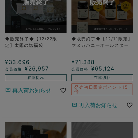
◆販売終了◆【12/22限
◆販売終了◆【12/11限定】
定】太陽の塩福袋
マヌカハニーオールスター
¥
33,696
¥
71,388
¥
26,957
¥
65,124
在庫切れ
在庫切れ
発売初日限定ポイント15
再入荷お知らせ
倍
再入荷お知らせ