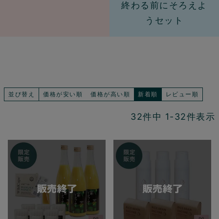
終わる前にそろえよ
うセット
並び替え
価格が安い順
価格が高い順
新着順
レビュー順
32
件中
1
-
32
件表示