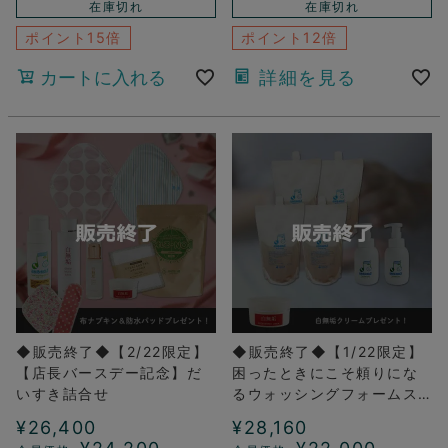
在庫切れ
在庫切れ
ポイント15倍
ポイント12倍
カートに入れる
詳細を見る
◆販売終了◆【2/22限定】
◆販売終了◆【1/22限定】
【店長バースデー記念】だ
困ったときにこそ頼りにな
いすき詰合せ
るウォッシングフォームス
トックセット
¥
26,400
¥
28,160