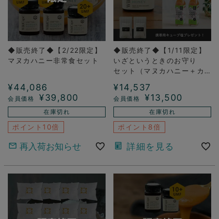
◆販売終了◆【2/22限定】
◆販売終了◆【1/11限定】
マヌカハニー非常食セット
いざというときのお守り
セット（マヌカハニー＋カ
ムカム）
¥
44,086
¥
14,537
¥
39,800
¥
13,500
在庫切れ
在庫切れ
ポイント10倍
ポイント8倍
再入荷お知らせ
詳細を見る