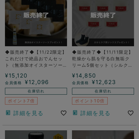
◆販売終了◆【11/22限定】
◆販売終了◆【11/11限定】
これだけで絶品おでんセッ
乾燥から肌を守る白無垢ク
ト（無添加オイスターソー
リーム5個セット（シルクと
スプレゼント）
綿の5本指ソックスプレゼン
¥
15,120
¥
14,850
ト付）
¥
12,096
¥
12,623
在庫切れ
在庫切れ
ポイント7倍
ポイント10倍
詳細を見る
詳細を見る