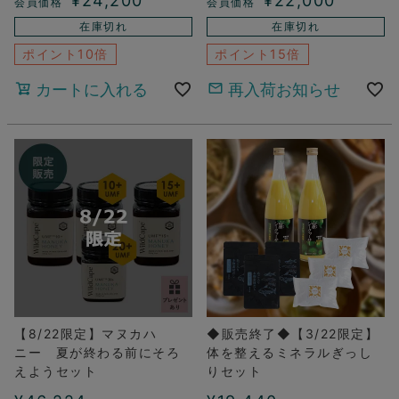
¥
24,200
¥
22,000
在庫切れ
在庫切れ
ポイント10倍
ポイント15倍
カートに入れる
再入荷お知らせ
【8/22限定】マヌカハ
◆販売終了◆【3/22限定】
ニー 夏が終わる前にそろ
体を整えるミネラルぎっし
えようセット
りセット