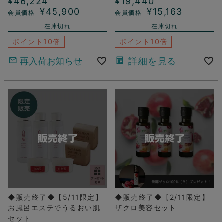
¥
46,224
¥
19,440
¥
45,900
¥
15,163
在庫切れ
在庫切れ
ポイント10倍
ポイント10倍
再入荷お知らせ
詳細を見る
◆販売終了◆【5/11限定】
◆販売終了◆【2/11限定】
お風呂エステでうるおい肌
ザクロ美容セット
セット