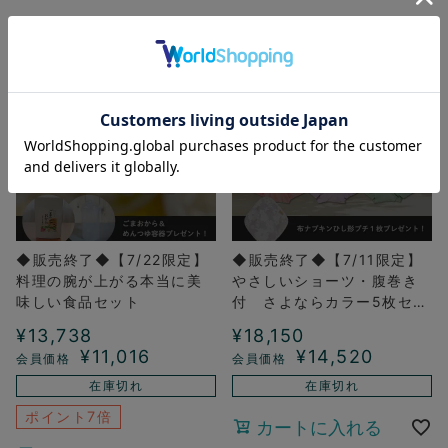
◆販売終了◆【7/22限定】
◆販売終了◆【7/11限定】
料理の腕が上がる本当に美
やさしいショーツ・腹巻き
味しい食品セット
付 さよならカラー5枚セッ
ト（布ライナー1枚プレゼン
¥
13,738
¥
18,150
ト）
¥
11,016
¥
14,520
在庫切れ
在庫切れ
ポイント7倍
カートに入れる