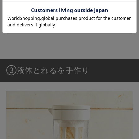
ンの洗い方
微生物と米ぬかの洗剤とれるNo.1はたんぱく
質（血液）汚れが得意。布ナプキンの経血汚
れ…
続きを読む ≫
③液体とれるを手作り