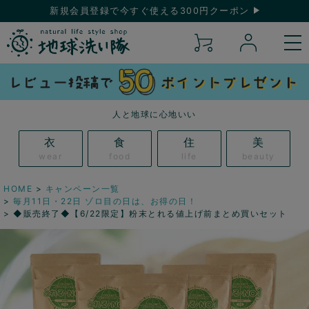
新規会員登録で今すぐ使える300円クーポン
人と地球に心地いい
衣
食
住
美
wear
food
life
beauty
HOME
キャンペーン一覧
毎月11日・22日 ゾロ目の日は、お得の日！
◆販売終了◆【6/22限定】粉末とれる値上げ前まとめ買いセット