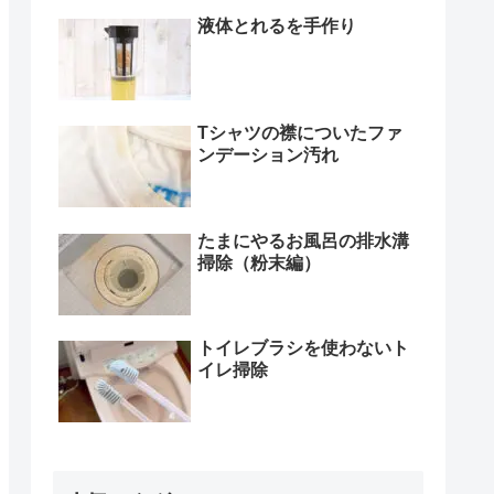
液体とれるを手作り
Tシャツの襟についたファ
ンデーション汚れ
たまにやるお風呂の排水溝
掃除（粉末編）
トイレブラシを使わないト
イレ掃除