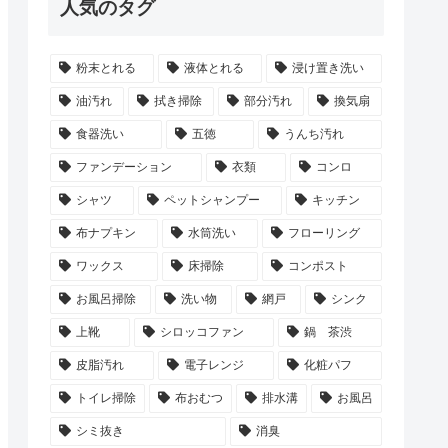
人気のタグ
粉末とれる
液体とれる
浸け置き洗い
油汚れ
拭き掃除
部分汚れ
換気扇
食器洗い
五徳
うんち汚れ
ファンデーション
衣類
コンロ
シャツ
ペットシャンプー
キッチン
布ナプキン
水筒洗い
フローリング
ワックス
床掃除
コンポスト
お風呂掃除
洗い物
網戸
シンク
上靴
シロッコファン
鍋 茶渋
皮脂汚れ
電子レンジ
化粧パフ
トイレ掃除
布おむつ
排水溝
お風呂
シミ抜き
消臭