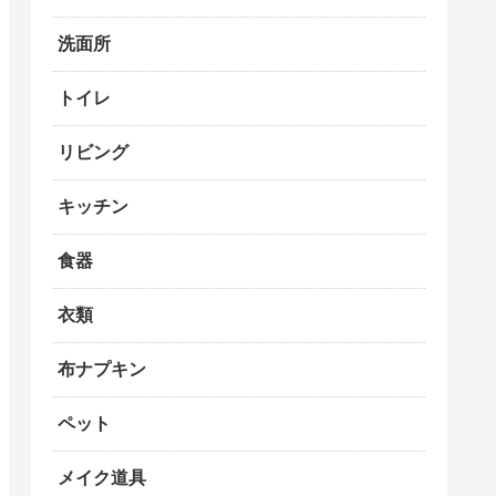
洗面所
トイレ
リビング
キッチン
食器
衣類
布ナプキン
ペット
メイク道具