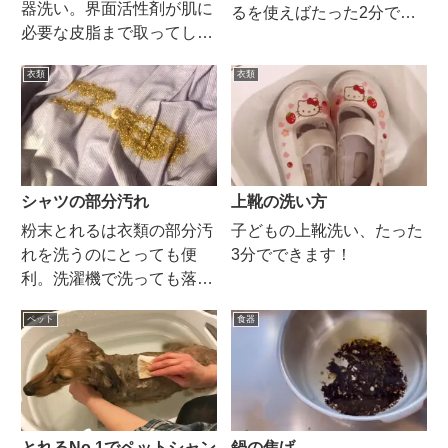
器洗い。界面活性剤が肌に
るを使えばたった2分でピ
必要な皮脂まで取ってしま
カピカにできます。
うからです。でも微生物と
衣類
衣類
米ぬかの洗剤とれるNo.1な
ら、汚れ落としても皮脂は
奪いません。むしろ米ぬか
成分でしっとりします。
シャツの部分汚れ
上靴の洗い方
粉末とれるは衣類の部分汚
子どもの上靴洗い、たった
れを洗うのにとっても便
3分でできます！
利。洗濯機で洗っても落ち
ない汚れは、とれるNo.1に
ペット
食器
おまかせください。
とれるNo.1でペットシャン
鍋の焦げ