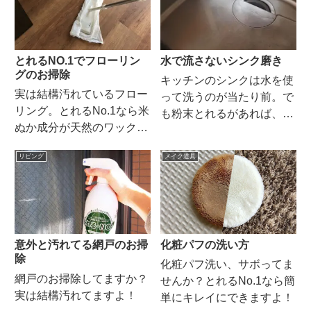
とれるNO.1でフローリン
水で流さないシンク磨き
グのお掃除
キッチンのシンクは水を使
実は結構汚れているフロー
って洗うのが当たり前。で
リング。とれるNo.1なら米
も粉末とれるがあれば、水
ぬか成分が天然のワックス
なしでキレイにできます。
代わりになるので、床掃除
リビング
メイク道具
とワックスがけが一度にで
きます。
化粧パフの洗い方
意外と汚れてる網戸のお掃
除
化粧パフ洗い、サボってま
網戸のお掃除してますか？
せんか？とれるNo.1なら簡
実は結構汚れてますよ！
単にキレイにできますよ！