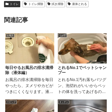
トイレ
トイレ掃除
拭き掃除
液体とれる
関連記事
お風呂
ペット
毎日やるお風呂の排水溝掃
とれるNo.1でペットシャン
除（液体編）
プー
お風呂の排水溝掃除を毎日
とれるNo.1汚れ落ちバツグ
やったら、ヌメリやカビが
ン、泡切れがいいからペッ
つきにくくなります。液体
トの体を洗ってあげるのに
とれるでスプレーして放置
最適です。しかも天然成分
リビング
キッチン
するだけ。
100％なので、安心して家
族に使えます。