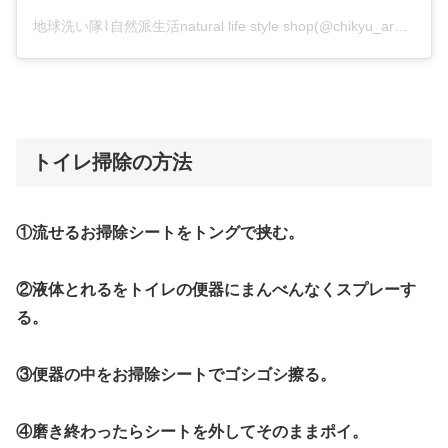
地球洗い隊⌇自然派生活natural life style shop(@chikyu_araitai)がシェアした投稿
トイレ掃除の方法
①流せるお掃除シートをトングで挟む。
②液体とれるをトイレの便器にまんべんなくスプレーす
る。
③便器の中をお掃除シートでゴシゴシ擦る。
④磨き終わったらシートを外してそのままポイ。