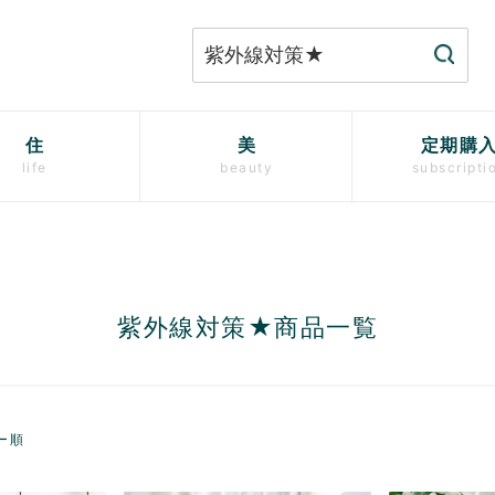
住
美
定期購
life
beauty
subscripti
紫外線対策★商品一覧
ー順