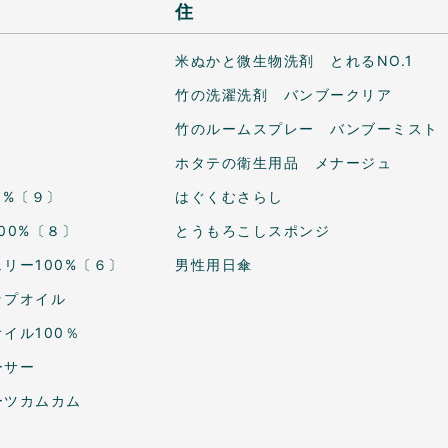
住
米ぬかと微生物洗剤 とれるNO.1
竹の洗濯洗剤 バンブークリア
竹のルームスプレー バンブーミスト
ホタテの衛生用品 メナージュ
0%〔９〕
はぐくむさらし
00%〔８〕
とうもろこしスポンジ
リー100%〔６〕
男性用日傘
ップオイル
イル100％
ーサー
ーツカムカム