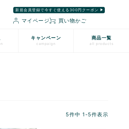
新規会員登録で今すぐ使える300円クーポン
マイページ
買い物かご
入
キャンペーン
商品一覧
on
campaign
all products
5
件中
1
-
5
件表示