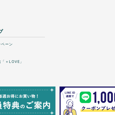
プ
ンペーン
「＋LOVE」