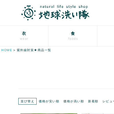
衣
食
wear
foods
HOME
紫外線対策★商品一覧
並び替え
価格が安い順
価格が高い順
新着順
レビュ