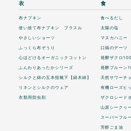
衣
食
布ナプキン
食べるだし
使い捨て布ナプキン プラスル
太陽の塩
やさしいショーツ
マヌカハニー
ふっくら布ぞうり
口福のデーツ
心ほどけるオーガニックコットン
発酵ザクロ10
ふんわりあったかシリーズ
発酵プルーン1
シルクと綿の五本指靴下【絹木綿】
天然サワーチェ
リネンとシルクのウェア
有機ローズヒ
衣類用防虫剤
ザクロシードオ
山原シークヮ
スーパーフル
芳醇ごま油