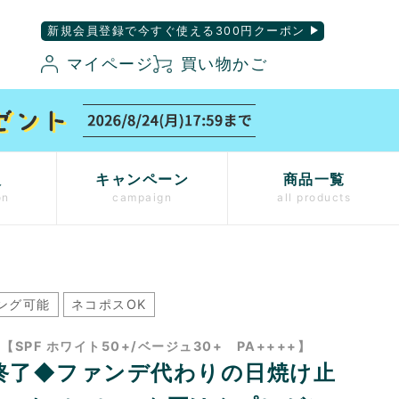
新規会員登録で今すぐ使える300円クーポン
マイページ
買い物かご
入
キャンペーン
商品一覧
on
campaign
all products
ング可能
ネコポスOK
SPF ホワイト50+/ベージュ30+ PA++++】
終了◆ファンデ代わりの日焼け止