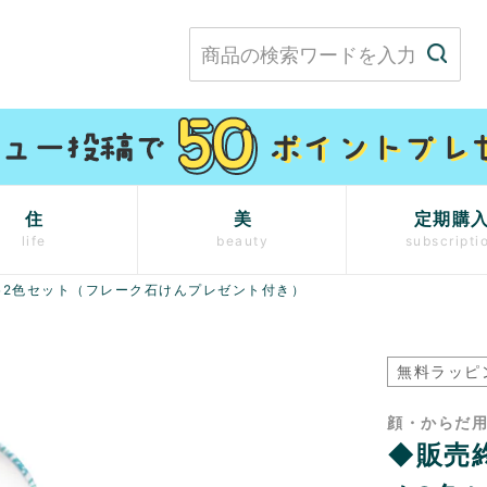
住
美
定期購
life
beauty
subscripti
2色セット（フレーク石けんプレゼント付き）
無料ラッピ
顔・からだ用【
◆販売