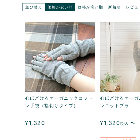
並び替え
価格が安い順
価格が高い順
新着順
レビュ
心ほどけるオーガニックコット
心ほどけるオーガ
ン手袋（指切りタイプ）
ンニットブラ
¥
1,320
¥
1,320
〜
税込