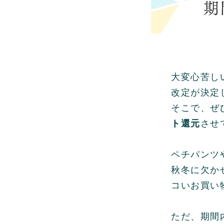
大変心苦し
改定が決定
そこで、ぜ
ト還元
させ
ペチパンツ
秋冬に欠か
コいお買い
ただ、期間