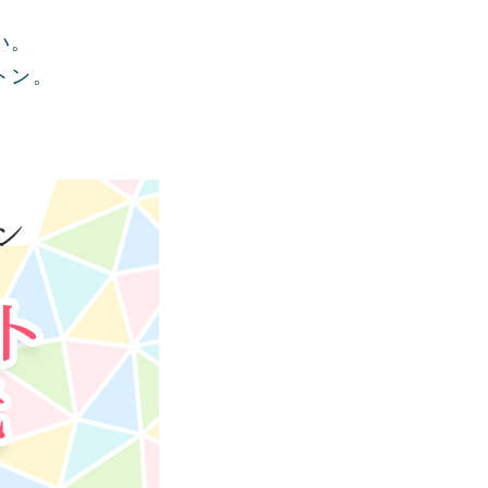
い。
トン。