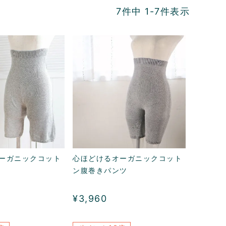
7
件中
1
-
7
件表示
ーガニックコット
心ほどけるオーガニックコット
ン腹巻きパンツ
¥
3,960