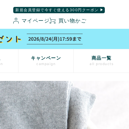
新規会員登録で今すぐ使える300円クーポン
マイページ
買い物かご
入
キャンペーン
商品一覧
on
campaign
all products