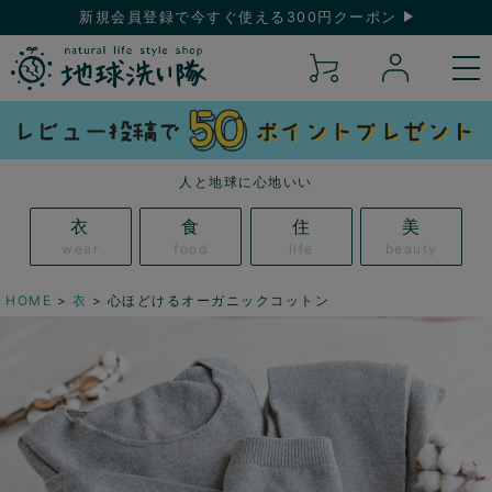
新規会員登録で今すぐ使える300円クーポン
人と地球に心地いい
衣
食
住
美
wear
food
life
beauty
HOME
衣
心ほどけるオーガニックコットン