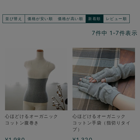
並び替え
価格が安い順
価格が高い順
新着順
レビュー順
7
件中
1
-
7
件表示
心ほどけるオーガニック
心ほどけるオーガニック
コットン腹巻き
コットン手袋（指切りタイ
プ）
¥
1,980
¥
1,320