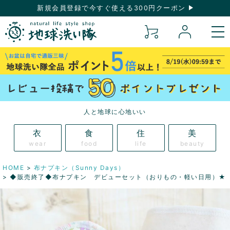
新規会員登録で今すぐ使える300円クーポン
人と地球に心地いい
衣
食
住
美
wear
food
life
beauty
HOME
布ナプキン（Sunny Days）
◆販売終了◆布ナプキン デビューセット（おりもの・軽い日用）★