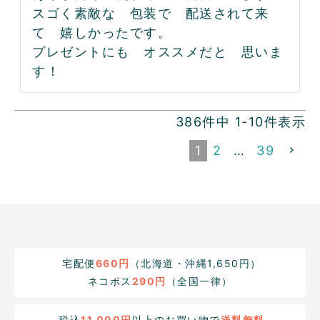
スゴく素敵な　包装で　配送されて来
て　嬉しかったです。

プレゼントにも　オススメだと　思いま
す！
386
件中
1
-
10
件表示
1
2
…
39
宅配便
660円
（北海道・沖縄1,650円）
ネコポス
290円
（全国一律）
税込
11,000円
以上のお買い物で
送料無料