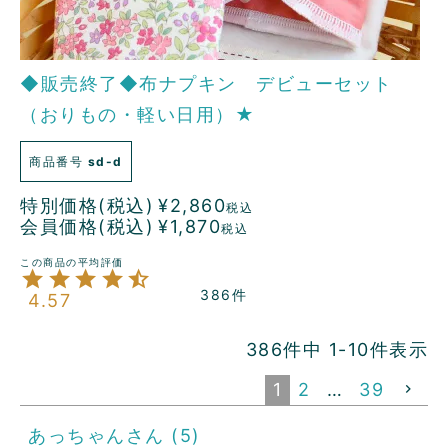
◆販売終了◆布ナプキン デビューセット
（おりもの・軽い日用）★
商品番号
sd-d
特別価格(税込)
¥
2,860
税込
会員価格(税込)
¥
1,870
税込
386
4.57
386
件中
1
-
10
件表示
1
2
…
39
あっちゃん
5