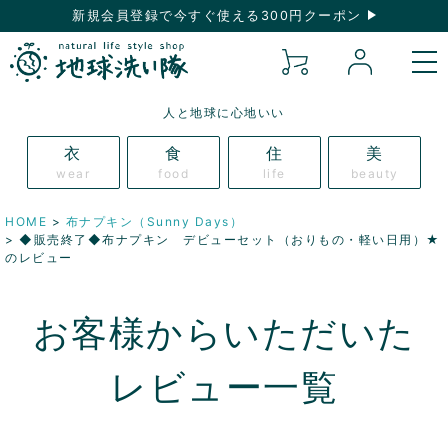
新規会員登録で今すぐ使える300円クーポン
人と地球に心地いい
衣
食
住
美
wear
food
life
beauty
HOME
布ナプキン（Sunny Days）
◆販売終了◆布ナプキン デビューセット（おりもの・軽い日用）★
のレビュー
お客様からいただいた
レビュー一覧