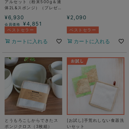
アルセット（粉末500g＆液
体2L&スポンジ）（プレゼン
ト付き）
¥
6,930
¥
2,090
¥
4,851
ベストセラー
ベストセラー
カートに入れる
カートに入れる
とうもろこしからできたス
[お試し]手荒れしない食器洗
ポンジクロス（3枚組）
いセット