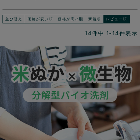
並び替え
価格が安い順
価格が高い順
新着順
レビュー順
14
件中
1
-
14
件表示