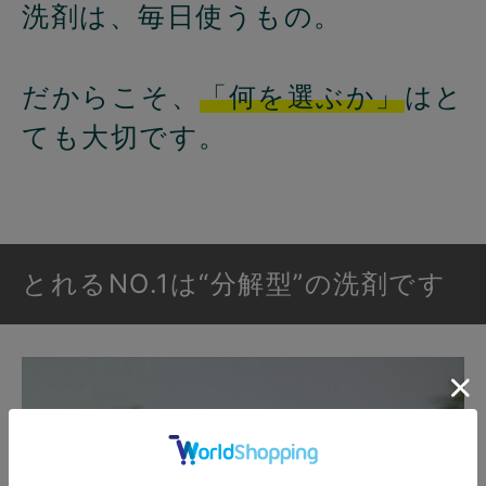
洗剤は、毎日使うもの。
だからこそ、
「何を選ぶか」
はと
ても大切です。
とれるNO.1は“分解型”の洗剤です