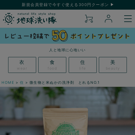
新規会員登録で今すぐ使える300円クーポン
人と地球に心地いい
衣
食
住
美
wear
food
life
beauty
HOME
住
微生物と米ぬかの洗浄剤 とれるNO.1