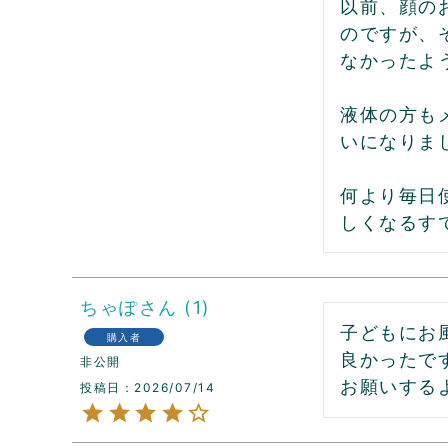
以前、顔の
のですが、
なかったよ
液体の方も
いになりま
何より毎日
しくなるす
ちゃぽ
1
子どもにお
購入者
良かったで
非公開
お願いする
投稿日
2026/07/14