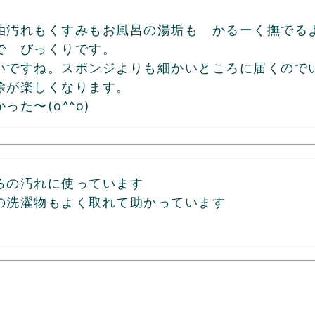


油汚れもくすみもお風呂の湯垢も　かるーく撫でるよ
で　びっくりです。

いですね。スポンジよりも細かいところに届くので
除が楽しくなります。

った〜(o^^o)
ろの汚れに使っています

の洗濯物もよく取れて助かっています