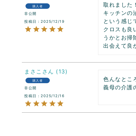
取れました！
購入者
キッチンの
非公開
という感じ
投稿日
2025/12/19
クロスも良
うかとお掃
出会えて良か
まさこ
13
色んなとこ
購入者
義母の介護
非公開
投稿日
2025/12/16