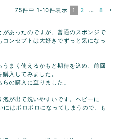
75
件中
1
-
10
件表示
1
2
…
8
ことがあったのですが、普通のスポンジで
もコンセプトは大好きでずっと気になっ
らうまく使えるかもと期待を込め、前回
を購入してみました。

らの購入に至りました。

り泡が出て洗いやすいです。ヘビーに
いにはボロボロになってしまうので、も