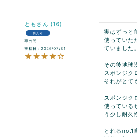
とも
16
実はずっと
購入者
使っていた
非公開
ていました。
投稿日
2026/07/31
その後地球
スポンジク
それがとて
スポンジク
使っている
う少し耐久
とれるno.