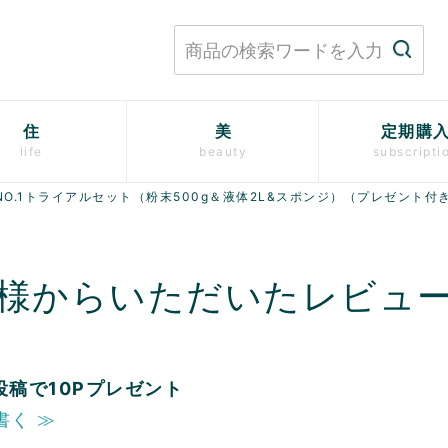
住
美
定期購
life
beauty
subscripti
NO.1トライアルセット（粉末500g＆液体2L&スポンジ）（プレゼント付
様からいただいたレビュ
投稿で10Pプレゼント
書く ≫