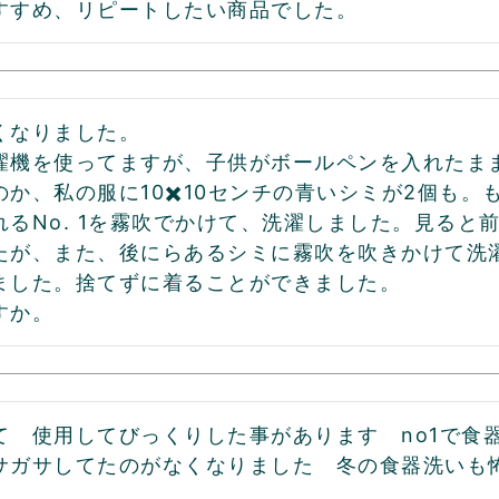
すすめ、リピートしたい商品でした。
くなりました。

濯機を使ってますが、子供がボールペンを入れたま
のか、私の服に10✖️10センチの青いシミが2個も
れるNo. 1を霧吹でかけて、洗濯しました。見ると
たが、また、後にらあるシミに霧吹を吹きかけて洗濯
ました。捨てずに着ることができました。

すか。
て　使用してびっくりした事があります　no1で食
サガサしてたのがなくなりました　冬の食器洗いも