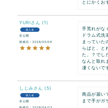
とにかくお
YURI
1
手荒れがな
購入者
ドラム式洗
非公開
まっていた
投稿日
2026/05/06
らばと、と
た。？でし
なんと取れ
凄くないで
しじみ
5
商品が届い
購入者
まで手がガ
非公開
投稿日
2026/04/23