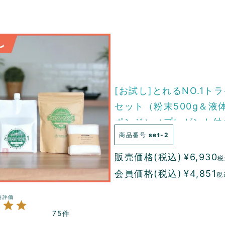
[お試し]とれるNO.1ト
セット（粉末500g＆液体
ポンジ）（プレゼント付
商品番号
set-2
販売価格(税込)
¥
6,930
税
会員価格(税込)
¥
4,851
税
75