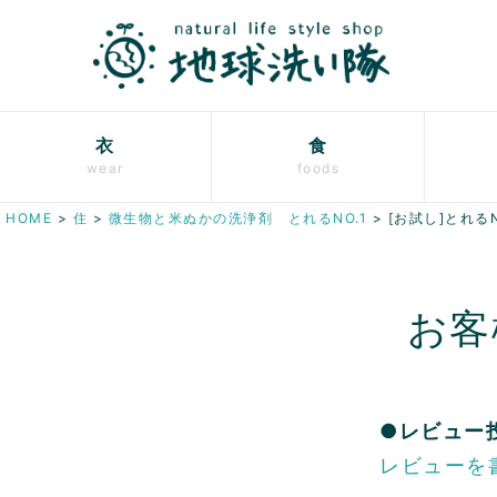
衣
食
wear
foods
HOME
住
微生物と米ぬかの洗浄剤 とれるNO.1
[お試し]とれる
お客
●レビュー
レビューを