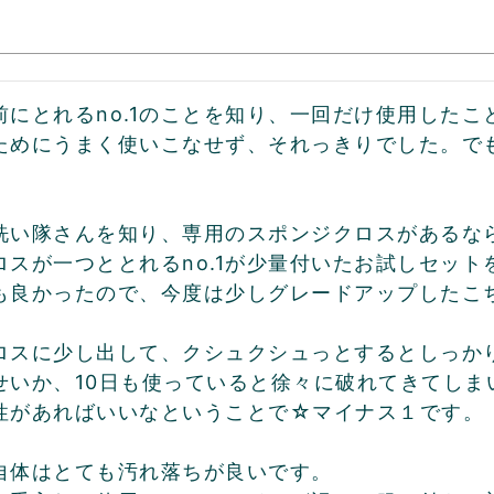
前にとれるno.1のことを知り、一回だけ使用した
ためにうまく使いこなせず、それっきりでした。で


洗い隊さんを知り、専用のスポンジクロスがあるな
ロスが一つととれるno.1が少量付いたお試しセット
も良かったので、今度は少しグレードアップしたこち
ロスに少し出して、クシュクシュっとするとしっか
せいか、10日も使っていると徐々に破れてきてしま
性があればいいなということで☆マイナス１です。

1自体はとても汚れ落ちが良いです。
