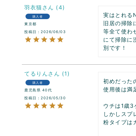
羽衣猫
4
実はとれる
購入者
旧居の掃除
東京都
等全て使わ
投稿日
2026/06/03
にて掃除に
別です！
てるりん
1
初めだった
購入者
使用後は満足
鹿児島県
40代
投稿日
2026/05/30
ウチは1歳
しかしスプ
粉タイプは