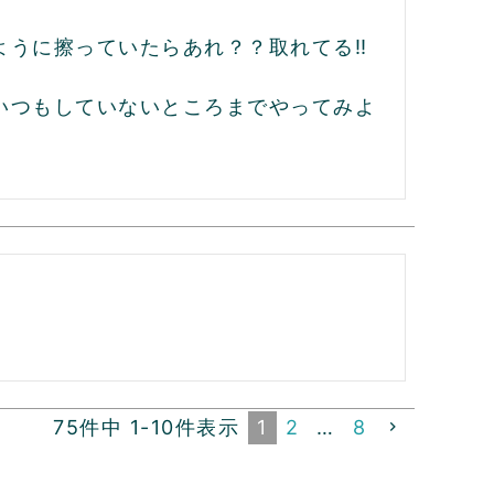
うに擦っていたらあれ？？取れてる‼︎
いつもしていないところまでやってみよ
75
件中
1
-
10
件表示
1
2
…
8