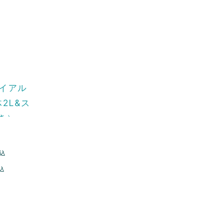
ライアル
2L&ス
き）
込
込