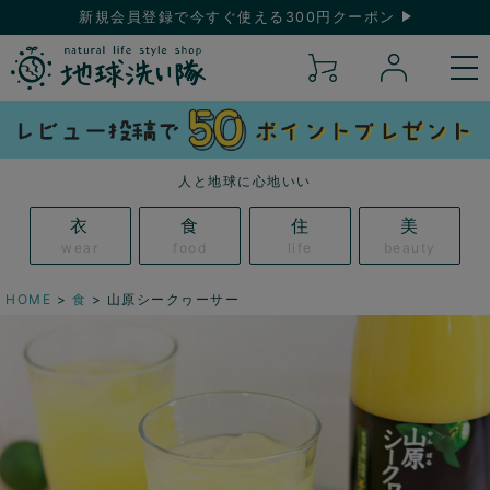
新規会員登録で今すぐ使える300円クーポン
人と地球に心地いい
衣
食
住
美
wear
food
life
beauty
HOME
食
山原シークヮーサー