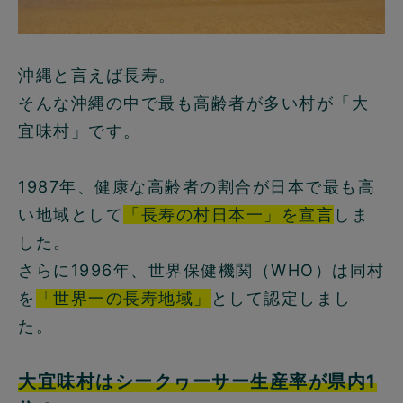
沖縄と言えば長寿。
そんな沖縄の中で最も高齢者が多い村が「大
宜味村」です。
1987年、健康な高齢者の割合が日本で最も高
い地域として
「長寿の村日本一」を宣言
しま
した。
さらに1996年、世界保健機関（WHO）は同村
を
「世界一の長寿地域」
として認定しまし
た。
大宜味村はシークヮーサー生産率が県内1