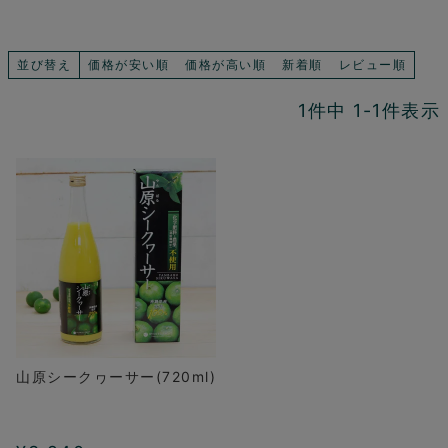
並び替え
価格が安い順
価格が高い順
新着順
レビュー順
1
件中
1
-
1
件表示
山原シークヮーサー(720ml)