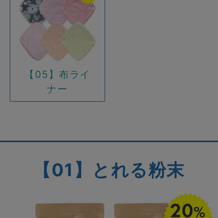
【05】布ライ
ナー
【01】とれる粉末