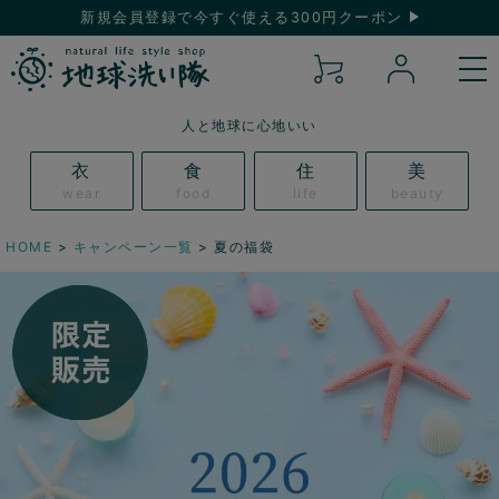
新規会員登録で今すぐ使える300円クーポン
人と地球に心地いい
衣
食
住
美
wear
food
life
beauty
HOME
キャンペーン一覧
夏の福袋