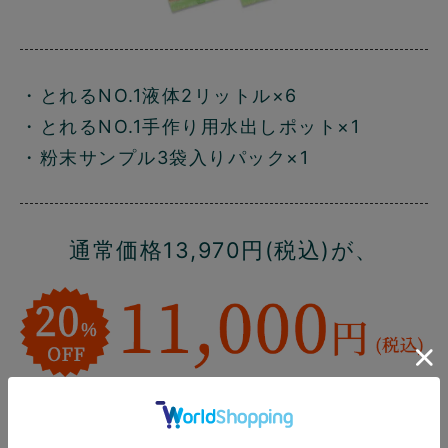
・とれるNO.1液体2リットル×6
・とれるNO.1手作り用水出しポット×1
・粉末サンプル3袋入りパック×1
通常価格13,970円(税込)が、