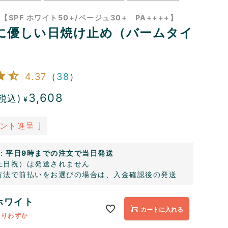
SPF ホワイト50+/ベージュ30+ PA++++】
に優しい日焼け止め（バームタイ
4.37
（
38
）
3,608
税込)
¥
ント進呈 ]
：
平日9時までの注文で当日発送
土日祝）は発送されません
方法で前払いをお選びの場合は、入金確認後の発送
ホワイト
カートに入れる
残りわずか