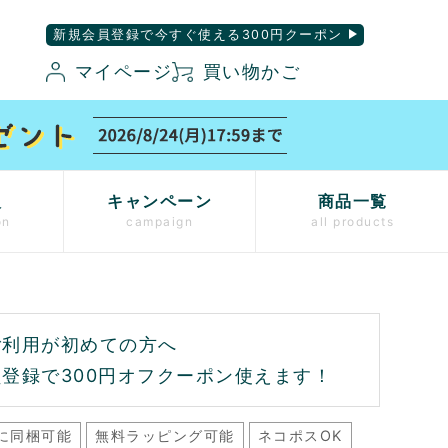
新規会員登録で今すぐ使える300円クーポン
マイページ
買い物かご
入
キャンペーン
商品一覧
on
campaign
all products
ご利用が初めての方へ
登録で300円オフクーポン使えます！
に同梱可能
無料ラッピング可能
ネコポスOK