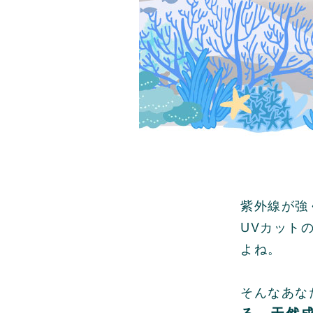
紫外線が強
UVカット
よね。
そんなあな