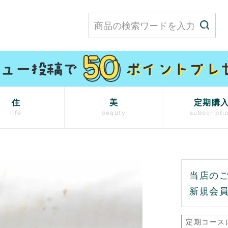
住
美
定期購
life
beauty
subscripti
当店の
新規会員
定期コース