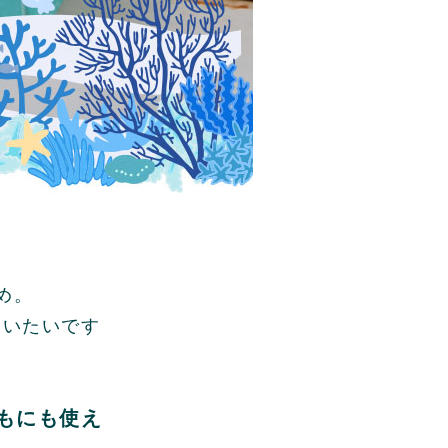
め。
使いたいです
もにも使え