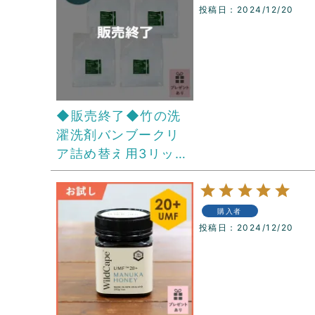
投稿日
2024/12/20
◆販売終了◆竹の洗
濯洗剤バンブークリ
ア詰め替え用3リット
ル 4パックセット
（透明ボトルプレゼ
ント付き）
購入者
投稿日
2024/12/20