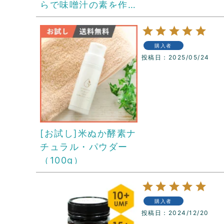
らで味噌汁の素を作
るセット
購入者
投稿日
2025/05/24
[お試し]米ぬか酵素ナ
チュラル・パウダー
（100g）
購入者
投稿日
2024/12/20