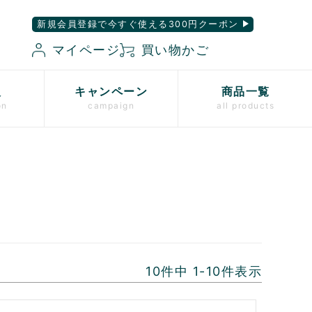
新規会員登録で今すぐ使える300円クーポン
マイページ
買い物かご
入
キャンペーン
商品一覧
on
campaign
all products
10
件中
1
-
10
件表示