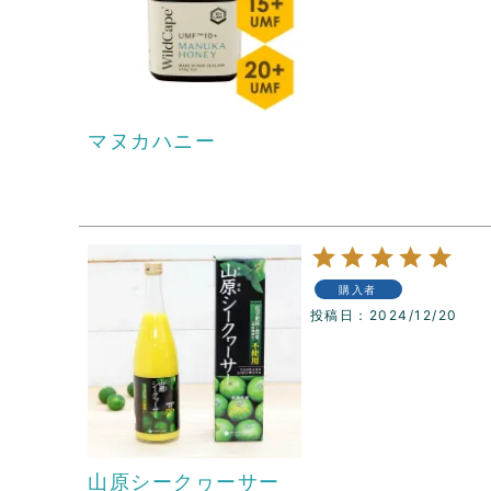
マヌカハニー
購入者
投稿日
2024/12/20
山原シークヮーサー