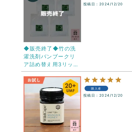
投稿日
2024/12/20
◆販売終了◆竹の洗
濯洗剤バンブークリ
ア詰め替え用3リット
ル 4パックセット
（透明ボトルプレゼ
ント付き）
購入者
投稿日
2024/12/20