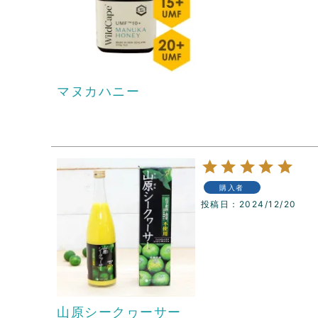
マヌカハニー
購入者
投稿日
2024/12/20
山原シークヮーサー