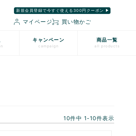
新規会員登録で今すぐ使える300円クーポン
マイページ
買い物かご
入
キャンペーン
商品一覧
on
campaign
all products
10
件中
1
-
10
件表示