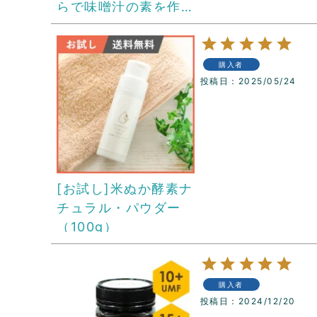
らで味噌汁の素を作
るセット
購入者
投稿日
2025/05/24
[お試し]米ぬか酵素ナ
チュラル・パウダー
（100g）
購入者
投稿日
2024/12/20