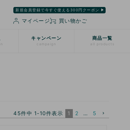
新規会員登録で今すぐ使える300円クーポン
マイページ
買い物かご
入
キャンペーン
商品一覧
on
campaign
all products
45
件中
1
-
10
件表示
1
2
…
5