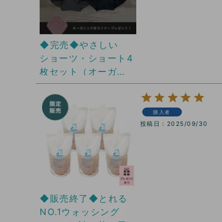
◆完売◆やさしい
ショーツ・ショート4
枚セット（オーガ
ニック布ライナープ
レゼント）
購入者
投稿日
2025/09/30
◆販売終了◆とれる
NO.1ウォッシング