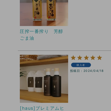
コース
圧搾一番搾り 芳醇
ごま油
購入者
投稿日
2024/04/18
[haus]プレミアムヒ