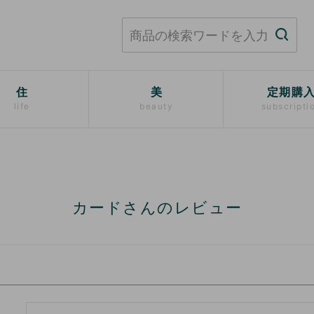
住
美
定期購
life
beauty
subscripti
カードさんのレビュー