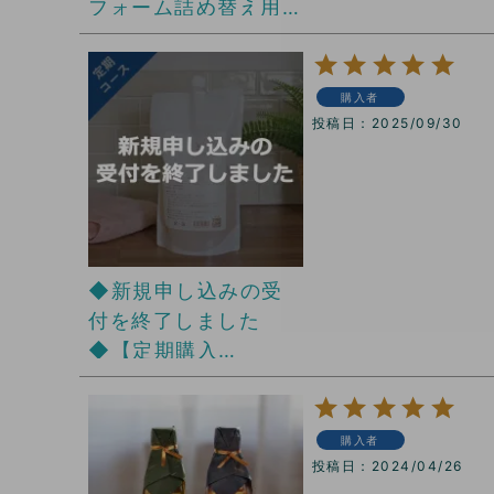
フォーム詰め替え用
ストックセット
購入者
投稿日
2025/09/30
◆新規申し込みの受
付を終了しました
◆【定期購入
10％OFF・送料無
料】米ぬか酵素ナ
チュラル・フォーム
購入者
詰め替え用1パック
投稿日
2024/04/26