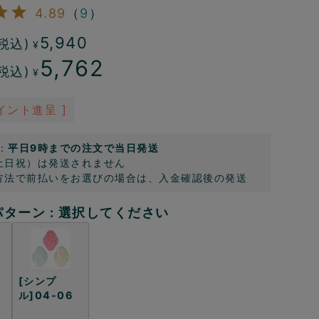
4.89
（
9
）
5,940
税込)
¥
5,762
税込)
¥
イント進呈 ]
：
平日9時までの注文で当日発送
土日祝）は発送されません
方法で前払いをお選びの場合は、入金確認後の発送
パターン
選択してください
[シンプ
ル]04-06