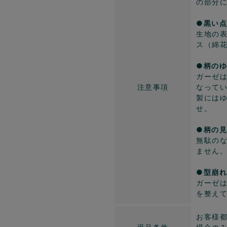
の部分
●黒い
生地の
ス（綿
●柄の
ガーゼ
注意事項
なって
製には
せ。
●柄の
無駄の
ません
●型崩
ガーゼ
を整え
お客様都