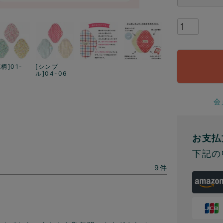
花柄]01-
[シンプ
3
ル]04-06
会
お支払
下記の
9