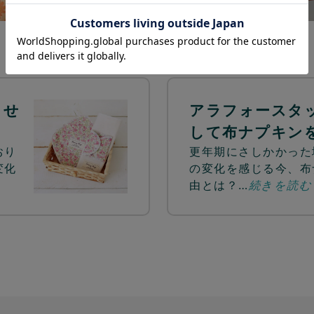
ませ
アラフォースタ
して布ナプキン
おり
更年期にさしかかった
変化
の変化を感じる今、布
由とは？…
続きを読む