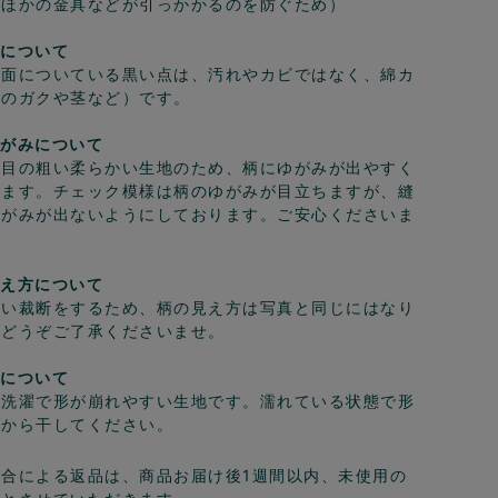
にほかの金具などが引っかかるのを防ぐため）
点について
表面についている黒い点は、汚れやカビではなく、綿カ
花のガクや茎など）です。
ゆがみについて
は目の粗い柔らかい生地のため、柄にゆがみが出やすく
います。チェック模様は柄のゆがみが目立ちますが、縫
ゆがみが出ないようにしております。ご安心くださいま
見え方について
ない裁断をするため、柄の見え方は写真と同じにはなり
。どうぞご了承くださいませ。
れについて
は洗濯で形が崩れやすい生地です。濡れている状態で形
てから干してください。
合による返品は、商品お届け後1週間以内、未使用の