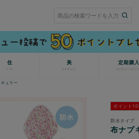
住
美
定期購
life
beauty
subscripti
レギュラー
ポイント10
防水タイプ
布ナプ