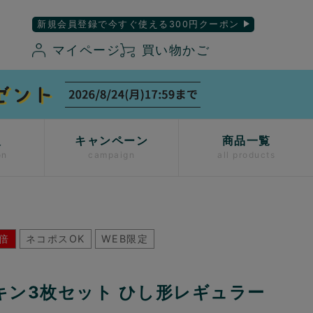
新規会員登録で今すぐ使える300円クーポン
マイページ
買い物かご
入
キャンペーン
商品一覧
on
campaign
all products
倍
ネコポスOK
WEB限定
キン3枚セット ひし形レギュラー