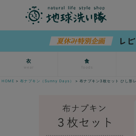
衣
食
wear
foods
HOME
布ナプキン（Sunny Days）
布ナプキン3枚セット ひし形