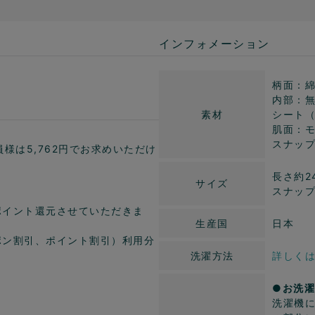
インフォメーション
枚
柄面：綿
内部：無
素材
シート（
肌面：モ
スナッ
員様は5,762円でお求めいただけ
長さ約24
サイズ
スナップ
ポイント還元させていただきま
生産国
日本
ポン割引、ポイント割引）利用分
洗濯方法
詳しく
●お洗
洗濯機