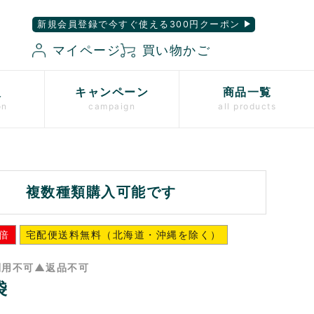
新規会員登録で今すぐ使える300円クーポン
マイページ
買い物かご
入
キャンペーン
商品一覧
on
campaign
all products
複数種類購入可能です
倍
宅配便送料無料（北海道・沖縄を除く）
利用不可▲返品不可
袋