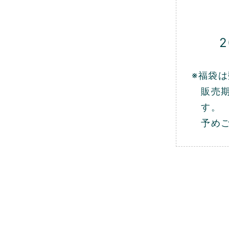
2
※福袋
販売
す。
予め