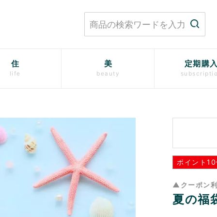
住
美
定期購
life
beauty
subscripti
ポイント10
▲クーポン
夏の福