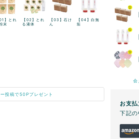
01】とれ
【02】とれ
【03】石け
【04】白無
粉末
る液体
ん
垢
会
お支払
下記の