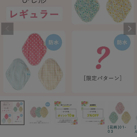
[花柄]01-
03