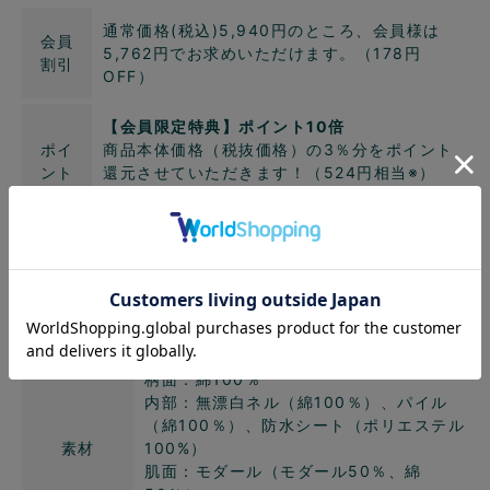
通常価格(税込)5,940円のところ、会員様は
会員
5,762円でお求めいただけます。（178円
割引
OFF）
【会員限定特典】ポイント10倍
ポイ
商品本体価格（税抜価格）の3％分をポイント
ント
還元させていただきます！（524円相当※）
アッ
※ただし、各種割引（会員割引、クーポン割
プ
引、ポイント割引）利用分にポイントは付きま
せん。
インフォメーション
柄面：綿100％
内部：無漂白ネル（綿100％）、パイル
（綿100％）、防水シート（ポリエステル
素材
100%）
肌面：モダール（モダール50％、綿