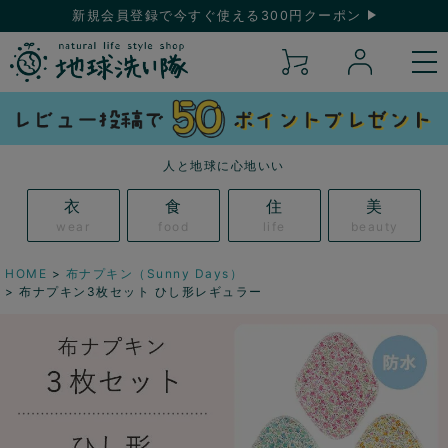
新規会員登録で今すぐ使える300円クーポン
人と地球に心地いい
衣
食
住
美
wear
food
life
beauty
HOME
布ナプキン（Sunny Days）
布ナプキン3枚セット ひし形レギュラー