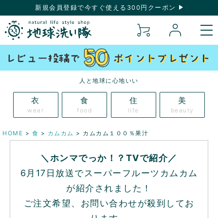
新規会員登録で今すぐ使える300円クーポン
人と地球に心地いい
衣
食
住
美
wear
food
life
beauty
HOME
食
カムカム
カムカム１００％果汁
＼ホンマでっか！？TVで紹介／
6月17日放送でスーパーフルーツカムカム
が紹介されました！
ご注文希望、お問い合わせが殺到してお