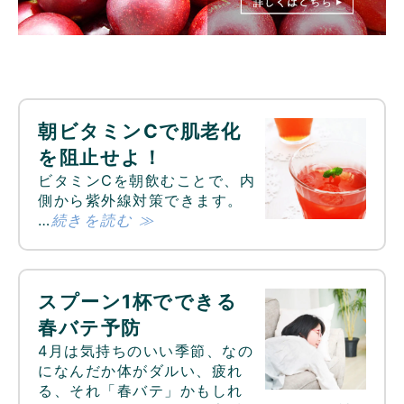
朝ビタミンCで肌老化
を阻止せよ！
ビタミンCを朝飲むことで、内
側から紫外線対策できます。
…
続きを読む ≫
スプーン1杯でできる
春バテ予防
4月は気持ちのいい季節、なの
になんだか体がダルい、疲れ
る、それ「春バテ」かもしれ