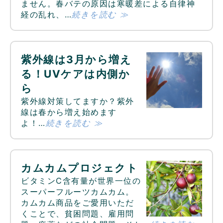
ません。春バテの原因は寒暖差による自律神
経の乱れ、…
続きを読む ≫
紫外線は3月から増え
る！UVケアは内側か
ら
紫外線対策してますか？紫外
線は春から増え始めます
よ！…
続きを読む ≫
カムカムプロジェクト
ビタミンC含有量が世界一位の
スーパーフルーツカムカム。
カムカム商品をご愛用いただ
くことで、貧困問題、雇用問