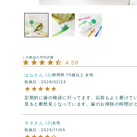
4.59
はな
3
静岡県
70歳以上
女性
投稿日
2026/02/23
定期的に歯の検診に行ってます。以前もよく磨けて
見ると断然良くなっています。歯のお掃除の時間が
ネネ
3
女性
投稿日
2025/11/05