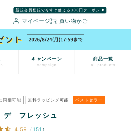
新規会員登録で今すぐ使える300円クーポン
マイページ
買い物かご
入
キャンペーン
商品一覧
on
campaign
all products
に同梱可能
無料ラッピング可能
ベストセラー
 デ フレッシュ
4.59
（
151
）